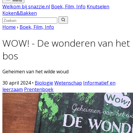
Menu
Welkom bij snazzie.nl
Boek, Film, Info
Knutselen
Koken&Bakken
Home
›
Boek, Film, Info
WOW! - De wonderen van het
bos
Geheimen van het wilde woud
30 april 2024
•
Biologie
Wetenschap
Informatief en
leerzaam
Prentenboek