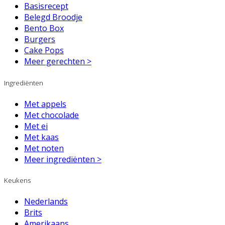
Basisrecept
Belegd Broodje
Bento Box
Burgers
Cake Pops
Meer gerechten >
Ingrediënten
Met appels
Met chocolade
Met ei
Met kaas
Met noten
Meer ingrediënten >
Keukens
Nederlands
Brits
Amerikaans